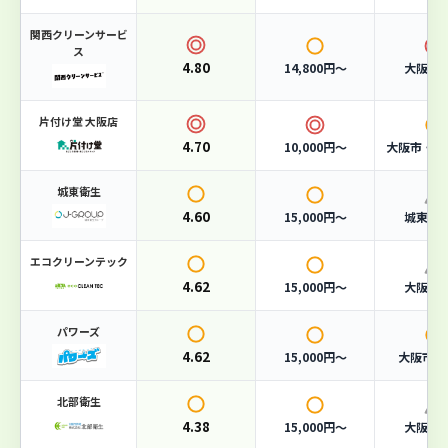
単品回収
3,000円〜
関西クリーンサービ
ス
対応エリア
大阪市全域
4.80
14,800円〜
大阪府
おすすめポイント
片付け堂 大阪店
4.70
10,000円〜
大阪市・堺
一般廃棄物収集運搬業許可（大阪市）取得済み
365日対応・夜間回収も可能
城東衛生
家庭ごみから事業系廃棄物まで幅広く対応
4.60
15,000円〜
城東区
エコクリーンテック
4.62
15,000円〜
大阪市
4.62
総合評価
パワーズ
/ 5.0
4.62
15,000円〜
大阪市・
（87件の口コミ）
北部衛生
料金
4.3
スピード
4.7
4.38
15,000円〜
大阪市
口コミ
4.5