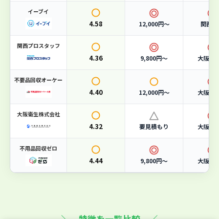
サービス
4.6
イーブイ
許可
5
4.58
12,000円〜
関西全
関西プロスタッフ
こんな人におすすめ
4.36
9,800円〜
大阪府
許可業者に安心して任せたい方に
不要品回収オーケー
4.40
12,000円〜
大阪府
大阪市の一般廃棄物収集運搬業許可を取得した正規業者。
行政のルールに則った適正処理を行うため、不法投棄の心
配がありません。
大阪衛生株式会社
4.32
要見積もり
大阪市
急ぎで回収してほしい方に
不用品回収ゼロ
365日対応で、お電話一本で休日・夜間問わず回収に駆け
4.44
つけます。急な引っ越しや片付けにも柔軟に対応可能で
9,800円〜
大阪府
す。
事業系ごみもまとめて処分したい方に
家庭ごみだけでなく、店舗・オフィス・工場の事業系廃棄
＼ 特徴を一覧比較 ／
物や産業廃棄物にも対応。一社でまとめて依頼できます。