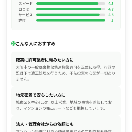
スピード
4.5
口コミ
4.7
サービス
4.6
許可
5
こんな人におすすめ
確実に許可業者に頼みたい方に
大阪市の一般廃棄物収集運搬業許可を正式に取得。行政の
監督下で適正処理を行うため、不法投棄の心配が一切あり
ません。
地元密着で安心したい方に
城東区を中心に50年以上営業。地域の事情を熟知してお
り、マンションの搬出ルートなども把握しています。
法人・管理会社からの依頼にも
マンション管理会社や不動産業者からの定期依頼も多数。