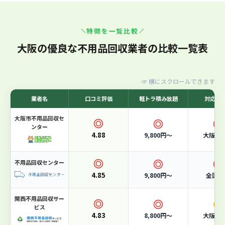
大阪市許可業者！365日スピード対応の廃棄物プロ
特徴を一覧比較
集団
7
位
7位：エコクリーンテック
大阪の優良な不用品回収業者の比較一覧表
☞
横にスクロールできます
業者名
口コミ評価
軽トラ積み放題
対応エ
大阪市不用品回収セ
ンター
4.88
9,800円〜
大阪市
不用品回収センター
4.85
9,800円〜
全国対
関西不用品回収サー
ビス
4.83
8,800円〜
大阪市
軽トラ積み放題
15,000円〜