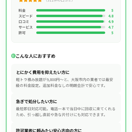
料金
5
スピード
4.8
口コミ
4.9
サービス
4.7
許可
5
こんな人におすすめ
とにかく費用を抑えたい方に
軽トラ積み放題が9,800円〜と、大阪市内の業者では最安
級の料金設定。追加料金なしの明朗会計で安心です。
急ぎで処分したい方に
最短即日対応可能。電話一本で当日中に回収に来てくれる
ため、引っ越し直前や急な片付けにも対応できます。
許可業者に頼みたい安心志向の方に