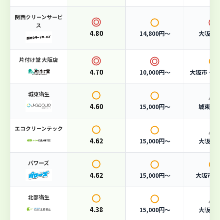
単品回収
3,000円〜
関西クリーンサービ
ス
対応エリア
大阪市全域
4.80
14,800円〜
大阪府
おすすめポイント
片付け堂 大阪店
4.70
10,000円〜
大阪市・堺
一般廃棄物収集運搬業許可（大阪市）取得済み
365日対応・夜間回収も可能
城東衛生
家庭ごみから事業系廃棄物まで幅広く対応
4.60
15,000円〜
城東区
エコクリーンテック
4.62
15,000円〜
大阪市
4.62
総合評価
パワーズ
/ 5.0
4.62
15,000円〜
大阪市・
（87件の口コミ）
北部衛生
料金
4.3
スピード
4.7
4.38
15,000円〜
大阪市
口コミ
4.5