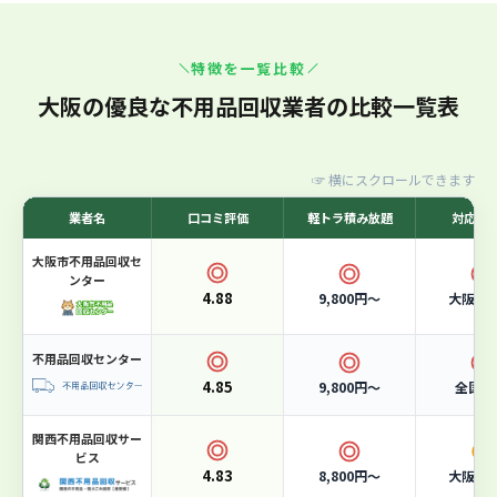
大阪市許可業者！365日スピード対応の廃棄物プロ
特徴を一覧比較
集団
7
位
7位：エコクリーンテック
大阪の優良な不用品回収業者の比較一覧表
☞
横にスクロールできます
業者名
口コミ評価
軽トラ積み放題
対応エ
大阪市不用品回収セ
ンター
4.88
9,800円〜
大阪市
不用品回収センター
4.85
9,800円〜
全国対
関西不用品回収サー
ビス
4.83
8,800円〜
大阪市
軽トラ積み放題
15,000円〜