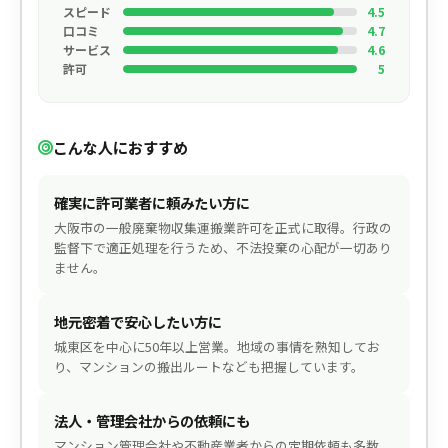
スピード
4.5
口コミ
4.7
サービス
4.6
許可
5
こんな人におすすめ
確実に許可業者に頼みたい方に
大阪市の一般廃棄物収集運搬業許可を正式に取得。行政の
監督下で適正処理を行うため、不法投棄の心配が一切あり
ません。
地元密着で安心したい方に
城東区を中心に50年以上営業。地域の事情を熟知してお
り、マンションの搬出ルートなども把握しています。
法人・管理会社からの依頼にも
マンション管理会社や不動産業者からの定期依頼も多数。