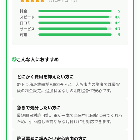
料金
5
スピード
4.8
口コミ
4.9
サービス
4.7
許可
5
こんな人におすすめ
とにかく費用を抑えたい方に
軽トラ積み放題が9,800円〜と、大阪市内の業者では最安
級の料金設定。追加料金なしの明朗会計で安心です。
急ぎで処分したい方に
最短即日対応可能。電話一本で当日中に回収に来てくれる
ため、引っ越し直前や急な片付けにも対応できます。
許可業者に頼みたい安心志向の方に