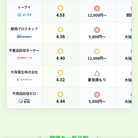
サービス
4.6
イーブイ
許可
5
4.58
12,000円〜
関西全
関西プロスタッフ
こんな人におすすめ
4.36
9,800円〜
大阪府
許可業者に安心して任せたい方に
不要品回収オーケー
4.40
12,000円〜
大阪府
大阪市の一般廃棄物収集運搬業許可を取得した正規業者。
行政のルールに則った適正処理を行うため、不法投棄の心
配がありません。
大阪衛生株式会社
4.32
要見積もり
大阪市
急ぎで回収してほしい方に
不用品回収ゼロ
365日対応で、お電話一本で休日・夜間問わず回収に駆け
4.44
つけます。急な引っ越しや片付けにも柔軟に対応可能で
9,800円〜
大阪府
す。
事業系ごみもまとめて処分したい方に
家庭ごみだけでなく、店舗・オフィス・工場の事業系廃棄
＼ 特徴を一覧比較 ／
物や産業廃棄物にも対応。一社でまとめて依頼できます。