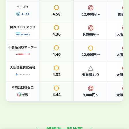
サービス
4.6
イーブイ
許可
5
4.58
12,000円〜
関西全
関西プロスタッフ
こんな人におすすめ
4.36
9,800円〜
大阪府
許可業者に安心して任せたい方に
不要品回収オーケー
4.40
12,000円〜
大阪府
大阪市の一般廃棄物収集運搬業許可を取得した正規業者。
行政のルールに則った適正処理を行うため、不法投棄の心
配がありません。
大阪衛生株式会社
4.32
要見積もり
大阪市
急ぎで回収してほしい方に
不用品回収ゼロ
365日対応で、お電話一本で休日・夜間問わず回収に駆け
4.44
つけます。急な引っ越しや片付けにも柔軟に対応可能で
9,800円〜
大阪府
す。
事業系ごみもまとめて処分したい方に
家庭ごみだけでなく、店舗・オフィス・工場の事業系廃棄
＼ 特徴を一覧比較 ／
物や産業廃棄物にも対応。一社でまとめて依頼できます。