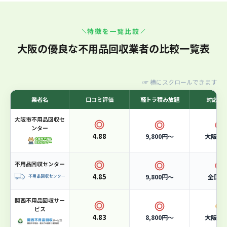
大阪市許可業者！365日スピード対応の廃棄物プロ
特徴を一覧比較
集団
7
位
7位：エコクリーンテック
大阪の優良な不用品回収業者の比較一覧表
☞
横にスクロールできます
業者名
口コミ評価
軽トラ積み放題
対応エ
大阪市不用品回収セ
ンター
4.88
9,800円〜
大阪市
不用品回収センター
4.85
9,800円〜
全国対
関西不用品回収サー
ビス
4.83
8,800円〜
大阪市
軽トラ積み放題
15,000円〜