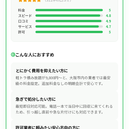
料金
5
スピード
4.8
口コミ
4.9
サービス
4.7
許可
5
こんな人におすすめ
とにかく費用を抑えたい方に
軽トラ積み放題が9,800円〜と、大阪市内の業者では最安
級の料金設定。追加料金なしの明朗会計で安心です。
急ぎで処分したい方に
最短即日対応可能。電話一本で当日中に回収に来てくれる
ため、引っ越し直前や急な片付けにも対応できます。
許可業者に頼みたい安心志向の方に