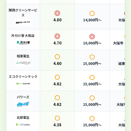
単品回収
3,000円〜
関西クリーンサービ
ス
対応エリア
大阪市全域
4.80
14,800円〜
大阪府
おすすめポイント
片付け堂 大阪店
4.70
10,000円〜
大阪市・堺
一般廃棄物収集運搬業許可（大阪市）取得済み
365日対応・夜間回収も可能
城東衛生
家庭ごみから事業系廃棄物まで幅広く対応
4.60
15,000円〜
城東区
エコクリーンテック
4.62
15,000円〜
大阪市
4.62
総合評価
パワーズ
/ 5.0
4.62
15,000円〜
大阪市・
（87件の口コミ）
北部衛生
料金
4.3
スピード
4.7
4.38
15,000円〜
大阪市
口コミ
4.5