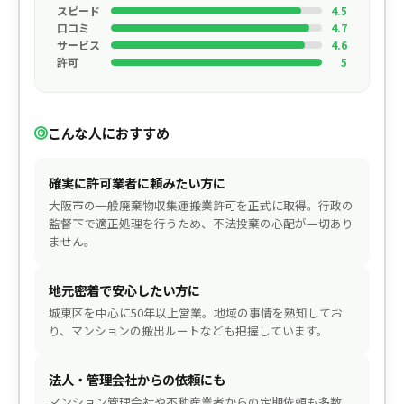
スピード
4.5
口コミ
4.7
サービス
4.6
許可
5
こんな人におすすめ
確実に許可業者に頼みたい方に
大阪市の一般廃棄物収集運搬業許可を正式に取得。行政の
監督下で適正処理を行うため、不法投棄の心配が一切あり
ません。
地元密着で安心したい方に
城東区を中心に50年以上営業。地域の事情を熟知してお
り、マンションの搬出ルートなども把握しています。
法人・管理会社からの依頼にも
マンション管理会社や不動産業者からの定期依頼も多数。