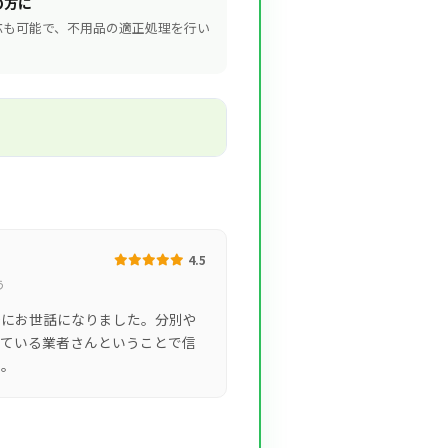
の方に
応も可能で、不用品の適正処理を行い
4.5
う
際にお世話になりました。分別や
得ている業者さんということで信
た。