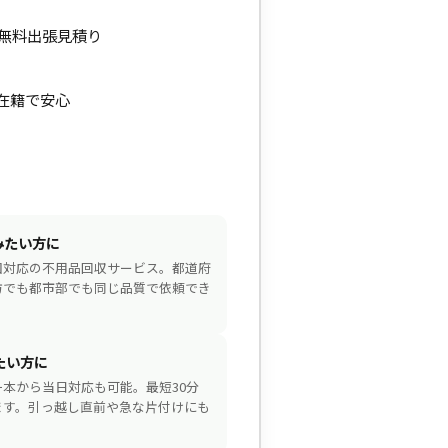
で無料出張見積り
在籍で安心
みたい方に
国対応の不用品回収サービス。都道府
方でも都市部でも同じ品質で依頼でき
たい方に
一本から当日対応も可能。最短30分
ます。引っ越し直前や急な片付けにも