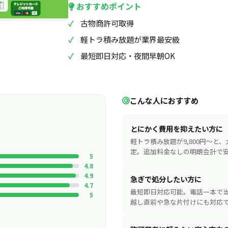
おすすめポイント
古物商許可取得
軽トラ積み放題が業界最安級
最短即日対応・夜間早朝OK
こんな人におすすめ
とにかく費用を抑えたい方に
軽トラ積み放題が9,800円〜と
定。追加料金なしの明朗会計で
5
4.8
4.9
急ぎで処分したい方に
4.7
最短即日対応可能。電話一本で
5
越し直前や急な片付けにも対応