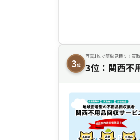
写真1枚で簡単見積り！買
3
3位：関西不
位