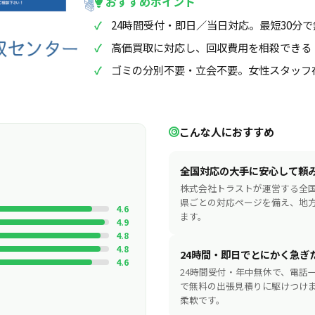
おすすめポイント
24時間受付・即日／当日対応。最短30分
高価買取に対応し、回収費用を相殺できる
ゴミの分別不要・立会不要。女性スタッフ
こんな人におすすめ
全国対応の大手に安心して頼
株式会社トラストが運営する全
県ごとの対応ページを備え、地
4.6
ます。
4.9
4.8
4.8
24時間・即日でとにかく急ぎ
4.6
24時間受付・年中無休で、電話
で無料の出張見積りに駆けつけ
柔軟です。