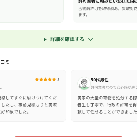
許可業者に頼みたい安心志向
古物商許可を取得済み。買取対
ます。
詳細を確認する
口コミ
50代男性
5
た
許可業者なので安心感が違
連絡してすぐに駆けつけてくだ
実家の大量の荷物を処分する
ましたし、事前見積もりと実際
養生も丁寧で、行政の許可を
に好印象でした。
頼して任せることができまし