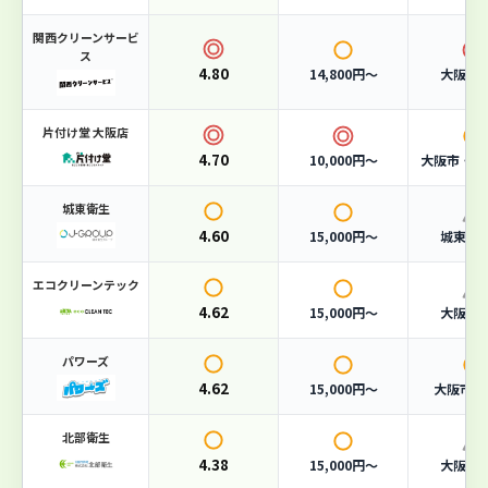
単品回収
3,000円〜
関西クリーンサービ
ス
対応エリア
大阪市全域
4.80
14,800円〜
大阪府
おすすめポイント
片付け堂 大阪店
4.70
10,000円〜
大阪市・堺
一般廃棄物収集運搬業許可（大阪市）取得済み
365日対応・夜間回収も可能
城東衛生
家庭ごみから事業系廃棄物まで幅広く対応
4.60
15,000円〜
城東区
エコクリーンテック
4.62
15,000円〜
大阪市
4.62
総合評価
パワーズ
/ 5.0
4.62
15,000円〜
大阪市・
（87件の口コミ）
北部衛生
料金
4.3
スピード
4.7
4.38
15,000円〜
大阪市
口コミ
4.5