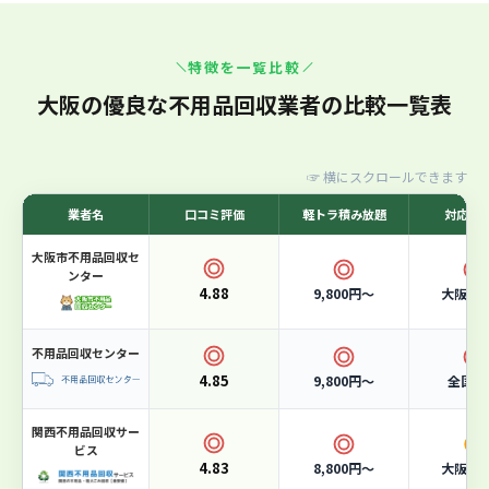
大阪市許可業者！365日スピード対応の廃棄物プロ
特徴を一覧比較
集団
7
位
7位：エコクリーンテック
大阪の優良な不用品回収業者の比較一覧表
☞
横にスクロールできます
業者名
口コミ評価
軽トラ積み放題
対応エ
大阪市不用品回収セ
ンター
4.88
9,800円〜
大阪市
不用品回収センター
4.85
9,800円〜
全国対
関西不用品回収サー
ビス
4.83
8,800円〜
大阪市
軽トラ積み放題
15,000円〜