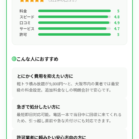
料金
5
スピード
4.8
口コミ
4.9
サービス
4.7
許可
5
こんな人におすすめ
とにかく費用を抑えたい方に
軽トラ積み放題が9,800円〜と、大阪市内の業者では最安
級の料金設定。追加料金なしの明朗会計で安心です。
急ぎで処分したい方に
最短即日対応可能。電話一本で当日中に回収に来てくれる
ため、引っ越し直前や急な片付けにも対応できます。
許可業者に頼みたい安心志向の方に