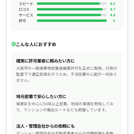
スピード
4.5
口コミ
4.7
サービス
4.6
許可
5
こんな人におすすめ
確実に許可業者に頼みたい方に
大阪市の一般廃棄物収集運搬業許可を正式に取得。行政の
監督下で適正処理を行うため、不法投棄の心配が一切あり
ません。
地元密着で安心したい方に
城東区を中心に50年以上営業。地域の事情を熟知してお
り、マンションの搬出ルートなども把握しています。
法人・管理会社からの依頼にも
マンション管理会社や不動産業者からの定期依頼も多数。