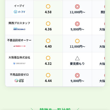
サービス
4.6
イーブイ
許可
5
4.58
12,000円〜
関西全
関西プロスタッフ
こんな人におすすめ
4.36
9,800円〜
大阪府
許可業者に安心して任せたい方に
不要品回収オーケー
4.40
12,000円〜
大阪府
大阪市の一般廃棄物収集運搬業許可を取得した正規業者。
行政のルールに則った適正処理を行うため、不法投棄の心
配がありません。
大阪衛生株式会社
4.32
要見積もり
大阪市
急ぎで回収してほしい方に
不用品回収ゼロ
365日対応で、お電話一本で休日・夜間問わず回収に駆け
4.44
つけます。急な引っ越しや片付けにも柔軟に対応可能で
9,800円〜
大阪府
す。
事業系ごみもまとめて処分したい方に
家庭ごみだけでなく、店舗・オフィス・工場の事業系廃棄
＼ 特徴を一覧比較 ／
物や産業廃棄物にも対応。一社でまとめて依頼できます。