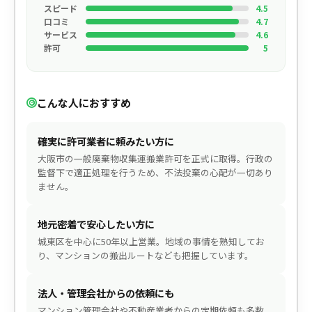
スピード
4.5
口コミ
4.7
サービス
4.6
許可
5
こんな人におすすめ
確実に許可業者に頼みたい方に
大阪市の一般廃棄物収集運搬業許可を正式に取得。行政の
監督下で適正処理を行うため、不法投棄の心配が一切あり
ません。
地元密着で安心したい方に
城東区を中心に50年以上営業。地域の事情を熟知してお
り、マンションの搬出ルートなども把握しています。
法人・管理会社からの依頼にも
マンション管理会社や不動産業者からの定期依頼も多数。