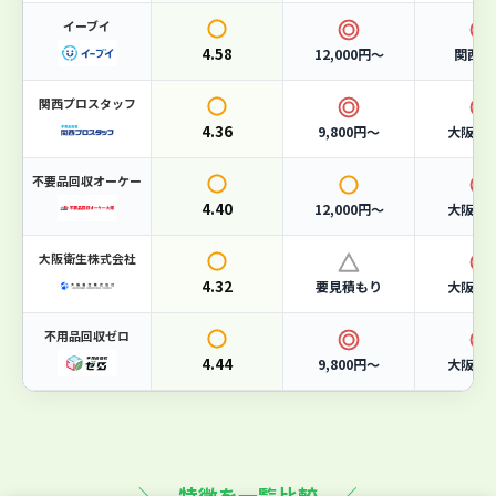
サービス
4.6
イーブイ
許可
5
4.58
12,000円〜
関西全
関西プロスタッフ
こんな人におすすめ
4.36
9,800円〜
大阪府
許可業者に安心して任せたい方に
不要品回収オーケー
4.40
12,000円〜
大阪府
大阪市の一般廃棄物収集運搬業許可を取得した正規業者。
行政のルールに則った適正処理を行うため、不法投棄の心
配がありません。
大阪衛生株式会社
4.32
要見積もり
大阪市
急ぎで回収してほしい方に
不用品回収ゼロ
365日対応で、お電話一本で休日・夜間問わず回収に駆け
4.44
つけます。急な引っ越しや片付けにも柔軟に対応可能で
9,800円〜
大阪府
す。
事業系ごみもまとめて処分したい方に
家庭ごみだけでなく、店舗・オフィス・工場の事業系廃棄
＼ 特徴を一覧比較 ／
物や産業廃棄物にも対応。一社でまとめて依頼できます。