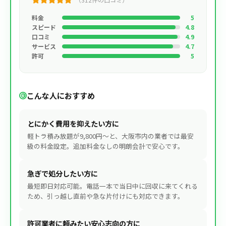
料金
5
スピード
4.8
口コミ
4.9
サービス
4.7
許可
5
こんな人におすすめ
とにかく費用を抑えたい方に
軽トラ積み放題が9,800円〜と、大阪市内の業者では最安
級の料金設定。追加料金なしの明朗会計で安心です。
急ぎで処分したい方に
最短即日対応可能。電話一本で当日中に回収に来てくれる
ため、引っ越し直前や急な片付けにも対応できます。
許可業者に頼みたい安心志向の方に