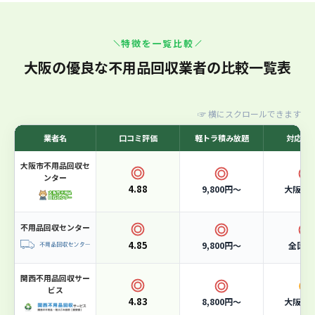
大阪市許可業者！365日スピード対応の廃棄物プロ
特徴を一覧比較
集団
7
位
7位：エコクリーンテック
大阪の優良な不用品回収業者の比較一覧表
☞
横にスクロールできます
業者名
口コミ評価
軽トラ積み放題
対応エ
大阪市不用品回収セ
ンター
4.88
9,800円〜
大阪市
不用品回収センター
4.85
9,800円〜
全国対
関西不用品回収サー
ビス
4.83
8,800円〜
大阪市
軽トラ積み放題
15,000円〜