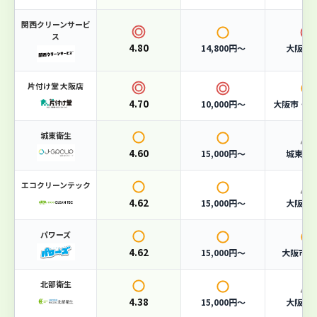
単品回収
3,000円〜
関西クリーンサービ
ス
対応エリア
大阪市全域
4.80
14,800円〜
大阪府
おすすめポイント
片付け堂 大阪店
4.70
10,000円〜
大阪市・堺
一般廃棄物収集運搬業許可（大阪市）取得済み
365日対応・夜間回収も可能
城東衛生
家庭ごみから事業系廃棄物まで幅広く対応
4.60
15,000円〜
城東区
エコクリーンテック
4.62
15,000円〜
大阪市
4.62
総合評価
パワーズ
/ 5.0
4.62
15,000円〜
大阪市・
（87件の口コミ）
北部衛生
料金
4.3
スピード
4.7
4.38
15,000円〜
大阪市
口コミ
4.5